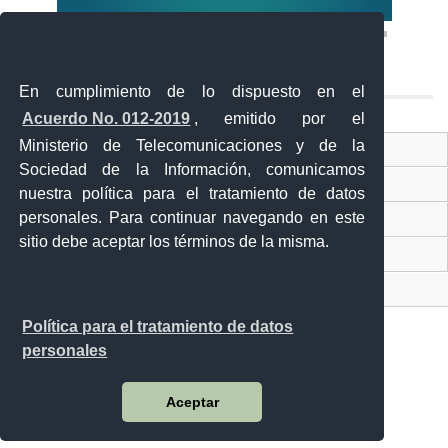
En cumplimiento de lo dispuesto en el
Acuerdo No. 012-2019
, emitido por el
Ministerio de Telecomunicaciones y de la
Ventanilla Única Virtual
Sociedad de la Información, comunicamos
Ventanilla Única de Comercio Exterior
nuestra política para el tratamiento de datos
personales. Para continuar navegando en este
Gobierno Abierto
sitio debe aceptar los términos de la misma.
Visor Ciudadano
Contacto ciudadano
Política para el tratamiento de datos
personales
Malecón y Aguirre
Aceptar
Guayaquil - Ecuador
Teléfono: 593-4 370-2840