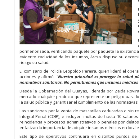
pormenorizada, verificando paquete por paquete la existencia d
evidente caducidad de los insumos, Arcsa dispuso su decomi
riesgo su salud.
El comisario de Policía Leopoldo Pereira, quien lideró el oper
acciones y afirmó:
“Nuestra prioridad es proteger la salud p
normativas sanitarias. No permitiremos que insumos médicos v
Desde la Gobernación del Guayas, liderada por Zaida Rovira,
mercado cualquier producto que represente un peligro para lo
la salud pública y garantizar el cumplimiento de las normativas
Las sanciones por la venta de mascarillas caducadas o sin re
Integral Penal (COIP), e incluyen multas de hasta 10 salario
reincidencia y procesos administrativos o penales por delito
enfatizan la importancia de adquirir insumos médicos en locales
Este tipo de operativos continuará en distintos puntos de 