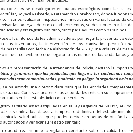
comercialización de insumos médicos.
Los controles se desplegaron en puntos estratégicos como las calles 
Montúfar, Boyacá y Olmedo, y Letamendi y Chimborazo, donde funcionario
y comisarios realizaron inspecciones minuciosas en varios locales de ex
revisar las bodegas de cinco establecimientos, se descubrieron miles de
caducadas y sin registro sanitario, tanto para adultos como para niños.
Pese a los intentos de los administradores por negar la presencia de est
en sus inventarios, la intervención de los comisarios permitió una
e mascarillas con fecha de elaboración de 2020 y una vida útil de tres a
so inmediato, evitando que llegaran a las manos de los ciudadanos y 
ativo en representación de la Intendencia de Policía, destacó la importan
ública y garantizar que los productos que llegan a los ciudadanos cum
encidos sean comercializados, poniendo en peligro la seguridad de la p
 se ha emitido una directriz clara para que las entidades competentes
s usuarios. Con estas acciones, las autoridades reiteran su compromiso
 sanitarias en los establecimientos comerciales.
gistro sanitario están estipuladas en la Ley Orgánica de Salud y el Cód
s básicos unificados, clausura temporal o definitiva del establecimient
s contra la salud pública, que pueden derivar en penas de prisión. Las
 autorizados y verificar su registro sanitario
la ciudad, reafirmando la vigilancia constante sobre la calidad de lo