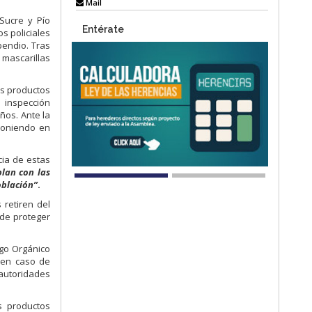
Mail
Sucre y Pío
Entérate
s policiales
pendio. Tras
 mascarillas
os productos
 inspección
ños. Ante la
poniendo en
cia de estas
plan con las
oblación”
.
 retiren del
 de proteger
igo Orgánico
o en caso de
 autoridades
s productos