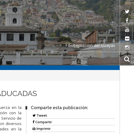
Gobernacion del Guayas
CADUCADAS
uerza en la
Comparte esta publicación:
ción con la
Tweet
 Servicio de
Compartir
ron diversos
Imprimir
dades en la