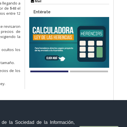
Mail
a llegando a
or de $48 el
Entérate
ios entre 12
Se revisaron
 precios de
xigiendo la
 ocultos los
l tamaño.
ecios de los
ley.
y de la Sociedad de la Información,
Visor Ciudadano
Contacto ciudadano