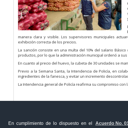
manera clara y visible. Los supervisores municipales actua
exhibición correcta de los precios.
La sanción consiste en una multa del 10% del salario Básico
productos, por lo que la administración municipal ordenó a sus 
En cuanto al precio del huevo, la cubeta de 30 unidades se ma
Previo a la Semana Santa, la Intendencia de Policía, en colabo
ingredientes de la fanesca, y evitar un incremento descontrola
La Intendencia general de Policía reafirma su compromiso con 
En cumplimiento de lo dispuesto en el
Acuerdo No. 0
Ventanilla Única Virtual
Ventanill