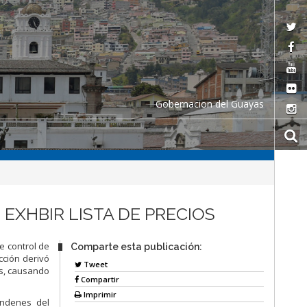
Gobernacion del Guayas
EXHBIR LISTA DE PRECIOS
e control de
Comparte esta publicación:
cción derivó
Tweet
es, causando
Compartir
Imprimir
andenes del