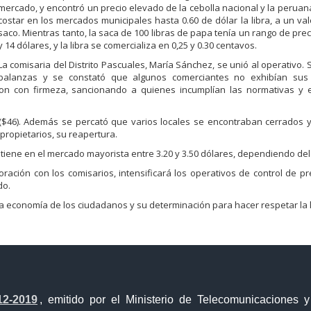
mercado, y encontró un precio elevado de la cebolla nacional y la peruan
costar en los mercados municipales hasta 0.60 de dólar la libra, a un val
saco. Mientras tanto, la saca de 100 libras de papa tenía un rango de prec
y 14 dólares, y la libra se comercializa en 0,25 y 0.30 centavos.
La comisaria del Distrito Pascuales, María Sánchez, se unió al operativo. 
balanzas y se constató que algunos comerciantes no exhibían sus
ron con firmeza, sancionando a quienes incumplían las normativas y e
 ($46). Además se percató que varios locales se encontraban cerrados y
propietarios, su reapertura.
ntiene en el mercado mayorista entre 3.20 y 3.50 dólares, dependiendo de
ración con los comisarios, intensificará los operativos de control de pr
do.
la economía de los ciudadanos y su determinación para hacer respetar la 
12-2019
, emitido por el Ministerio de Telecomunicaciones 
a Única de Comercio Exterior
Gobierno Abierto