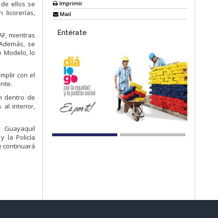
Imprimir
 de ellos se
licorerías,
Mail
Entérate
AF, mientras
 Además, se
o Modelo, lo
mplir con el
nte.
n dentro de
al interior,
 Guayaquil
y la Policía
e continuará