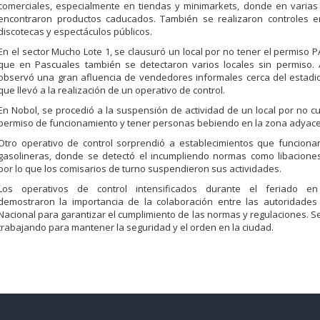
comerciales, especialmente en tiendas y minimarkets, donde en varias
encontraron productos caducados. También se realizaron controles en 
discotecas y espectáculos públicos.
En el sector Mucho Lote 1, se clausuró un local por no tener el permiso P
que en Pascuales también se detectaron varios locales sin permiso.
observó una gran afluencia de vendedores informales cerca del estadi
que llevó a la realización de un operativo de control.
En Nobol, se procedió a la suspensión de actividad de un local por no cu
permiso de funcionamiento y tener personas bebiendo en la zona adyace
Otro operativo de control sorprendió a establecimientos que funciona
gasolineras, donde se detectó el incumpliendo normas como libaciones 
por lo que los comisarios de turno suspendieron sus actividades.
Los operativos de control intensificados durante el feriado en
demostraron la importancia de la colaboración entre las autoridades 
Nacional para garantizar el cumplimiento de las normas y regulaciones. S
trabajando para mantener la seguridad y el orden en la ciudad.