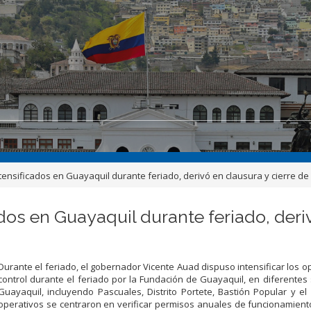
tensificados en Guayaquil durante feriado, derivó en clausura y cierre de
dos en Guayaquil durante feriado, deriv
Durante el feriado, el gobernador Vicente Auad dispuso intensificar los o
control durante el feriado por la Fundación de Guayaquil, en diferentes
Guayaquil, incluyendo Pascuales, Distrito Portete, Bastión Popular y el
operativos se centraron en verificar permisos anuales de funcionamient