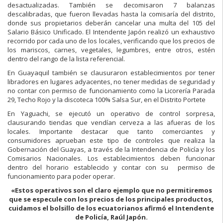
desactualizadas. También se decomisaron 7 balanzas
descalibradas, que fueron llevadas hasta la comisaría del distrito,
donde sus propietarios deberán cancelar una multa del 105 del
Salario Básico Unificado. El Intendente Japón realizó un exhaustivo
recorrido por cada uno de los locales, verificando que los precios de
los mariscos, carnes, vegetales, legumbres, entre otros, estén
dentro del rango de la lista referencial.
En Guayaquil también se clausuraron establecimientos por tener
libradores en lugares adyacentes, no tener medidas de seguridad y
no contar con permiso de funcionamiento como la Licorería Parada
29, Techo Rojo y la discoteca 100% Salsa Sur, en el Distrito Portete
En Yaguachi, se ejecutó un operativo de control sorpresa,
clausurando tiendas que vendían cerveza a las afueras de los
locales. Importante destacar que tanto comerciantes y
consumidores aprueban este tipo de controles que realiza la
Gobernación del Guayas, a través de la Intendencia de Policía y los
Comisarios Nacionales. Los establecimientos deben funcionar
dentro del horario establecido y contar con su permiso de
funcionamiento para poder operar.
«Estos operativos son el claro ejemplo que no permitiremos
que se especule con los precios de los principales productos,
cuidamos el bolsillo de los ecuatorianos afirmó el Intendente
de Policía, Raúl Japón.