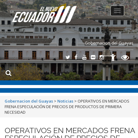
Toggle
navigation
Gobernacion del Guayas
Gobernacion del Guayas
>
Noticias
>
OPERATIVOS EN MERCADOS
FRENA ESPECULACIÓN DE PRECIOS DE PRODUCTOS DE PRIMERA
NECESIDAD
OPERATIVOS EN MERCADOS FRENA
ESPECULACIÓN DE PRECIOS DE