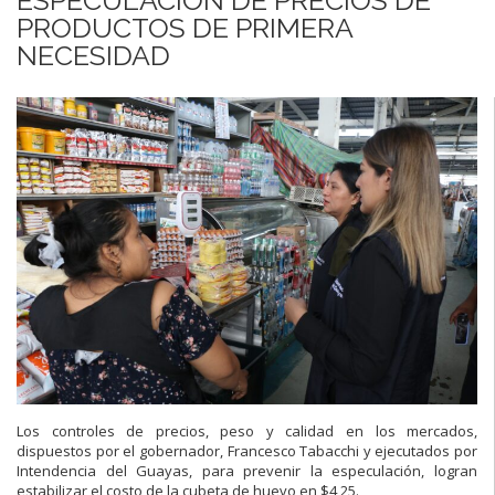
PRODUCTOS DE PRIMERA
NECESIDAD
Los
control
es
de
precios,
peso
y
calidad en
los mercados
,
dispuestos por el
gobernador, Francesco Tabacchi
y ejecutados por
Intendencia del Guayas,
para prevenir la especulación
,
logra
n
estabilizar el costo de la cubeta de huevo
en $4,25.