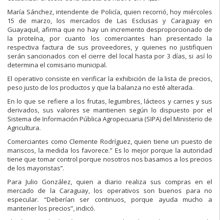
María
Sánchez,
intendente
de Policía, quien recorr
ió
, hoy miércoles
15 de marzo,
los mercados de Las Esclusas y Caraguay
en
Guayaquil
,
afirma que no hay un
incremento desproporcionado de
la proteína, por cuanto los comerciantes han
presentado la
respectiva factura de sus proveedores, y quienes no
justifiq
uen
serán sancionados con
el cierre
del local
hasta por
3 días, si así lo
determina el
comisario municipal.
El operativo consiste en
verific
ar la exhibición de la lista de precios,
peso justo de
los productos y que la b
alanza
no esté alterada
.
En lo que se refiere a los frutas, legumbres, lácteos y carnes y sus
derivados,
sus
valores
se mantienen según lo dispuesto por
el
Sistema de Información Pública
Agropecuaria
(SIPA) del Ministerio de
Agricultura.
C
omerciantes
como Clemente Rodríguez, quien
tiene un puesto de
mariscos, la
medida los favorece
.” Es
lo mejor
por
que la
autoridad
tiene
que tomar control
porque nosotros nos
basamos a los precios
de los mayoristas”
.
Para Julio González, quien a diario realiza sus compras en el
mercado de la
Caragua
y,
los
operativos
son
buenos
para
no
especular
.
“Deberían
ser
continuos, porque ayuda mucho a
mantener los precios”, indicó.