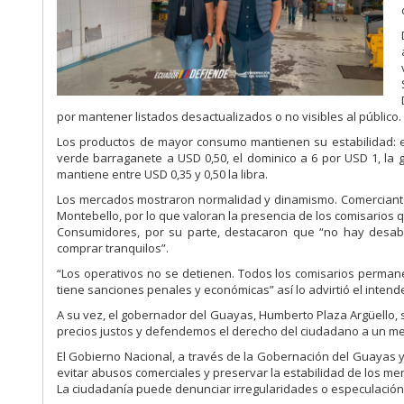
por mantener listados desactualizados o no visibles al público.
Los productos de mayor consumo mantienen su estabilidad: el 
verde barraganete a USD 0,50, el dominico a 6 por USD 1, la g
mantiene entre USD 0,35 y 0,50 la libra.
Los mercados mostraron normalidad y dinamismo. Comerciantes
Montebello, por lo que valoran la presencia de los comisarios q
Consumidores, por su parte, destacaron que “no hay desabas
comprar tranquilos”.
“Los operativos no se detienen. Todos los comisarios permanec
tiene sanciones penales y económicas” así lo advirtió el intende
A su vez, el gobernador del Guayas, Humberto Plaza Argüello,
precios justos y defendemos el derecho del ciudadano a un me
El Gobierno Nacional, a través de la Gobernación del Guayas y
evitar abusos comerciales y preservar la estabilidad de los me
La ciudadanía puede denunciar irregularidades o especulación 