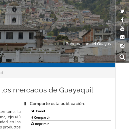
Gobernacion del Guayas
il
n los mercados de Guayaquil
Comparte esta publicación:
Tweet
ritorio, la
uez, ejecutó
Compartir
lidad en los
Imprimir
os productos