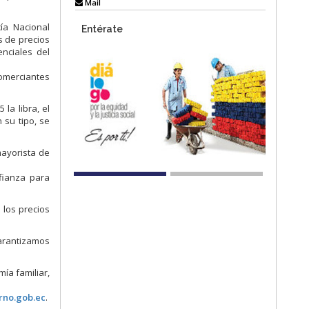
Mail
ía Nacional
Entérate
s de precios
enciales del
comerciantes
la libra, el
 su tipo, se
mayorista de
fianza para
 los precios
Garantizamos
ía familiar,
rno.gob.ec
.