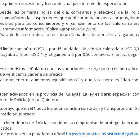
de primera necesidad y frenando cualquier intento de especulación.
Desde las primeras horas del día, comisarios y efectivos de la Polic
acompañaron las inspecciones que verificaron balanzas calibradas, lista
visibles para los consumidores y el cumplimiento de los valores refer
Sistema de Información Pública Agropecuaria (SIPA).
Durante los recorridos, se emitieron llamados de atención a algunos 
limón continúa a USD 1 por 15 unidades, la cebolla colorada a USD 0,35 
uayaba a 5 por USD 1, y el guineo a 6 por 0,50 centavos. El arroz, según
 minoristas señalaron que las variaciones se originan en el mercado 
ue verifican la cadena de precios.
tecimiento ni aumentos injustificados”, y que los controles “dan con
en activados en la provincia del Guayas. La ley es clara: especular con
nte de Policía, Jorque Quintero.
 subrayó que en El Nuevo Ecuador se actúa con orden y transparencia. “
rcado equilibrado”.
 la Intendencia de Policía, mantiene su compromiso de proteger la econom
rcados.
de precios en la plataforma oficial
https://denuncias.ministeriodegobie