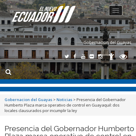
Toggle
navigation
Gobernacion del Guayas
Gobernacion del Guayas
>
Noticias
>
Presencia del Gobernador
Humberto Plaza marca operativo de control en Guayaquil: dos
locales clausurados por incumplir la ley
Presencia del Gobernador Humberto
Plaza marca operativo de control en