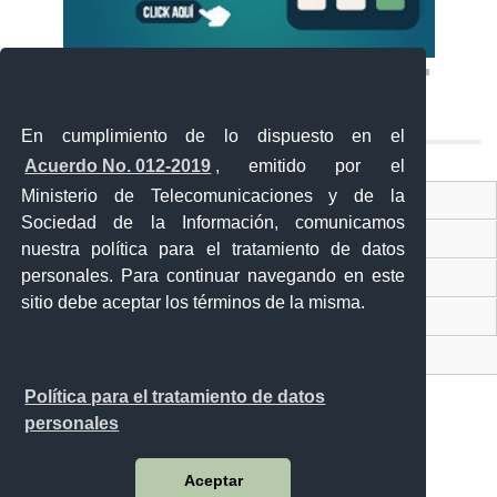
En cumplimiento de lo dispuesto en el
Acuerdo No. 012-2019
, emitido por el
Ministerio de Telecomunicaciones y de la
Ventanilla Única Virtual
Sociedad de la Información, comunicamos
Ventanilla Única de Comercio Exterior
nuestra política para el tratamiento de datos
personales. Para continuar navegando en este
Gobierno Abierto
sitio debe aceptar los términos de la misma.
Visor Ciudadano
Contacto ciudadano
Política para el tratamiento de datos
personales
Malecón y Aguirre
Aceptar
Guayaquil - Ecuador