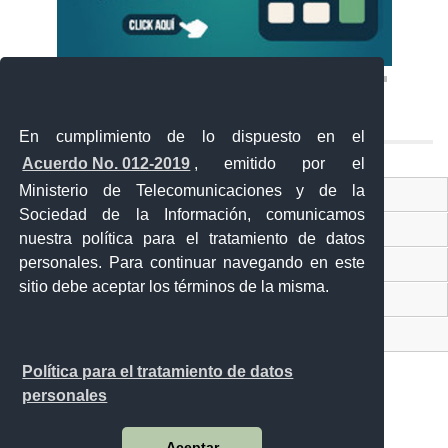
En cumplimiento de lo dispuesto en el
Acuerdo No. 012-2019
, emitido por el
Ministerio de Telecomunicaciones y de la
Ventanilla Única Virtual
Sociedad de la Información, comunicamos
Ventanilla Única de Comercio Exterior
nuestra política para el tratamiento de datos
personales. Para continuar navegando en este
Gobierno Abierto
sitio debe aceptar los términos de la misma.
Visor Ciudadano
Contacto ciudadano
Política para el tratamiento de datos
personales
Malecón y Aguirre
Aceptar