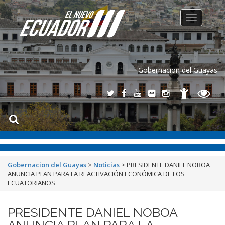
Toggle
navigation
Gobernacion del Guayas
Gobernacion del Guayas
>
Noticias
>
PRESIDENTE DANIEL NOBOA
ANUNCIA PLAN PARA LA REACTIVACIÓN ECONÓMICA DE LOS
ECUATORIANOS
PRESIDENTE DANIEL NOBOA
ANUNCIA PLAN PARA LA