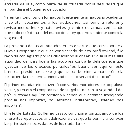
entrada de la 8, como
parte de la cruzada por la seguridad que
embandera el Gobierno de
Ecuador.
Ya en territorio los uniformados fuertemente armados procedieron
a
solicitar
documentos a los ciudadanos, así como a retener y
revisar
motocicletas y automóviles, y control de armas verificando
que todo esté
dentro del marco de la ley que no se atente contra la
seguridad.
La presencia de las autoridades en este sector que correspon
de a
Nueva
Prosperina y que es considerado de alta conflictividad, fue
recibida con
agrado por los ciudadanos al
observar que
la más alta
autoridad del país
lidera las acciones contra la delincuencia que
ejecutan de
los efectivos
policiales,
“es bueno v
er aquí en este
barrio al presidente Lasso, y que sepa de
primera mano
cómo
la
delincuencia nos tiene atemorizados, esto servirá
de mucho”
El primer mandatario conversó con varios moradores del populoso
sector,
y reiteró el compromiso de su gobierno con la
seguridad del
país.
“Estamos aquí en territorio y sepan que estamos trabajando
porque nos
importan, no estamos indiferentes, ustedes nos
importan”.
El
jefe
de
Estado,
Guillermo
Lasso,
continuará
participando
de
los
diferentes operativos antidelincuenciale
s, que le permitirá conocer
las
principales necesidades de los ciudadanos.