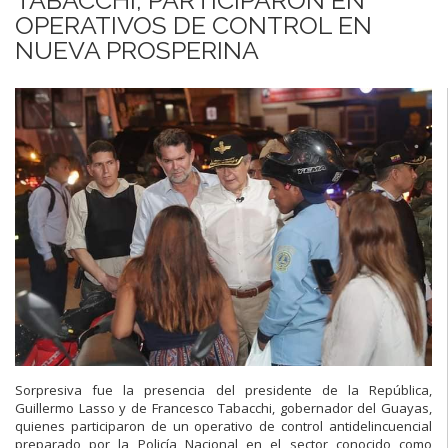
OPERATIVOS DE CONTROL EN
NUEVA PROSPERINA
S
orpresiva fue la presencia del presidente de la República,
Guillermo
Lasso
y
de
Francesco
Tabacchi,
gobernador
del
Guayas,
quienes
participaron de un operativo de contr
ol antidelincuencial
preparado por
la Policía Nacional en el sector conocido como