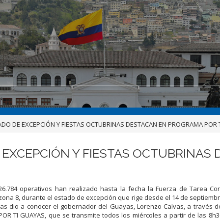
ADO DE EXCEPCIÓN Y FIESTAS OCTUBRINAS DESTACAN EN PROGRAMA POR 
 EXCEPCIÓN Y FIESTAS OCTUBRINAS 
26.784 operativos han realizado hasta la fecha la Fuerza de Tarea Co
zona 8, durante el estado de excepción que rige desde el 14 de septiembre
las dio a conocer el gobernador del Guayas, Lorenzo Calvas, a través 
POR TI GUAYAS, que se transmite todos los miércoles a partir de las 8h3