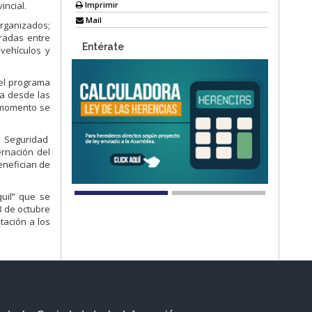
Imprimir
incial.
Mail
organizados;
radas entre
Entérate
 vehículos y
 el programa
ia desde las
l momento se
e Seguridad
rnación del
enefician de
uil” que se
 8 de octubre
tación a los