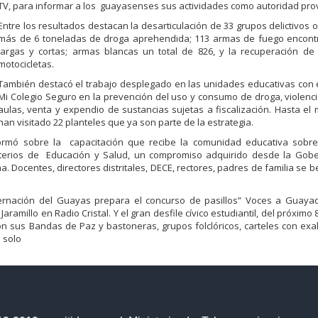
TV, para informar a los guayasenses sus actividades como autoridad prov
Entre los resultados destacan la desarticulación de 33 grupos delictivos 
más de 6 toneladas de droga aprehendida; 113 armas de fuego encont
largas y cortas; armas blancas un total de 826, y la recuperación de
motocicletas.
También destacó el trabajo desplegado en las unidades educativas con
Mi Colegio Seguro en la prevención del uso y consumo de droga, violenc
aulas, venta y expendio de sustancias sujetas a fiscalización. Hasta e
han visitado 22 planteles que ya son parte de la estrategia.
formó sobre la capacitación que recibe la comunidad educativa sobr
nisterios de Educación y Salud, un compromiso adquirido desde la Gobe
Docentes, directores distritales, DECE, rectores, padres de familia se b
rnación del Guayas prepara el concurso de pasillos” Voces a Guayaq
 Jaramillo en Radio Cristal. Y el gran desfile cívico estudiantil, del próximo
 sus Bandas de Paz y bastoneras, grupos folclóricos, carteles con exal
n solo