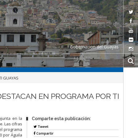
Gobernacion del Guayas
TI GUAYAS
DESTACAN EN PROGRAMA POR TI
njunta en la
Comparte esta publicación:
. Las cifras
Tweet
del programa
Compartir
0 por Águila