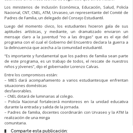
Los ministerios de
Inclusión Económica
,
Educación, Salud,
Policía
Nacional
,
CNT,
CNEL,
ATM,
Urvaseo,
un
representante
del
Comité
de
Padres
de
Familia,
un
de
legado del Consejo Estudiantil.
Luego del momento cívico, los estudiantes hicieron gala
de sus
aptitudes artísticas, y mediante, un dramatizado
enviaron un
mensaje claro a la juventud “no a las drogas”
que
es el eje del
programa con el cual
e
l Gobierno del
Encuentro
declara
la
guerra
a
la
delincuencia
que
acecha a la comunidad estudiantil.
“Es importante y fundamental que los padres de familia
sean parte
de este programa, es un trabajo de todos, el
rescate
de nuestros
niños y jóvenes”
, dijo el gobernador
Lorenzo Calvas.
Entre los compromisos están:
–
MIES
dará
acompañamiento
a
varios
estudiantes
que
enfrentan
situaciones
domésticas
desfavorables.
–
CNEL dotará de luminarias al colegio.
–
Policía Naciona
l
fortalecerá monitoreos en la unidad
educativa
dura
nte la entrada y salida de la jornada.
–
Pa
dres
de
familia,
docentes
coordinarán
con
Urvaseo
y
la
ATM
la
realización
de
una
minga
comunitaria
.
Comparte esta publicación: