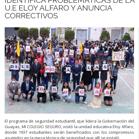
U.E ELOY ALFARO Y ANUNCIA
CORRECTIVOS
El
programa
de
seguridad
estudiantil,
que
lidera
la
Gobernación del
Guayas,
MI COLEGIO SEGURO
, visitó la
unidad
educativa
Eloy Alfaro,
donde
1937
estudiantes
serán beneficiados con los compromisos
asumidos en la
mesa técnica de seguridad que allí se insta
ló.