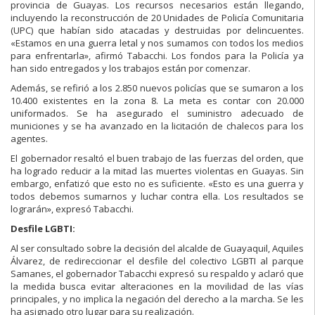
provincia de Guayas. Los recursos necesarios están llegando,
incluyendo la reconstrucción de 20 Unidades de Policía Comunitaria
(UPC) que habían sido atacadas y destruidas por delincuentes.
«Estamos en una guerra letal y nos sumamos con todos los medios
para enfrentarla», afirmó Tabacchi. Los fondos para la Policía ya
han sido entregados y los trabajos están por comenzar.
Además, se refirió a los 2.850 nuevos policías que se sumaron a los
10.400 existentes en la zona 8. La meta es contar con 20.000
uniformados. Se ha asegurado el suministro adecuado de
municiones y se ha avanzado en la licitación de chalecos para los
agentes.
El gobernador resaltó el buen trabajo de las fuerzas del orden, que
ha logrado reducir a la mitad las muertes violentas en Guayas. Sin
embargo, enfatizó que esto no es suficiente. «Esto es una guerra y
todos debemos sumarnos y luchar contra ella. Los resultados se
lograrán», expresó Tabacchi.
Desfile LGBTI:
Al ser consultado sobre la decisión del alcalde de Guayaquil, Aquiles
Álvarez, de redireccionar el desfile del colectivo LGBTI al parque
Samanes, el gobernador Tabacchi expresó su respaldo y aclaró que
la medida busca evitar alteraciones en la movilidad de las vías
principales, y no implica la negación del derecho a la marcha. Se les
ha asignado otro lugar para su realización.