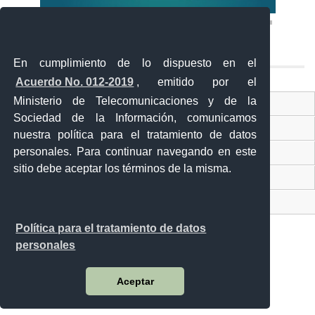
En cumplimiento de lo dispuesto en el
Acuerdo No. 012-2019
, emitido por el
Ministerio de Telecomunicaciones y de la
Ventanilla Única Virtual
Sociedad de la Información, comunicamos
Ventanilla Única de Comercio Exterior
nuestra política para el tratamiento de datos
personales. Para continuar navegando en este
Gobierno Abierto
sitio debe aceptar los términos de la misma.
Visor Ciudadano
Contacto ciudadano
Política para el tratamiento de datos
personales
Malecón y Aguirre
Aceptar
Guayaquil - Ecuador
Teléfono: 593-4 370-2840