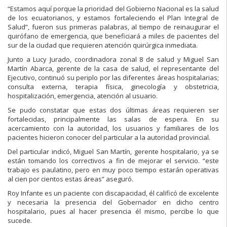
“Estamos aquí porque la prioridad del Gobierno Nacional es la salud
de los ecuatorianos, y estamos fortaleciendo el Plan Integral de
Salud”, fueron sus primeras palabras, al tiempo de reinaugurar el
quirófano de emergencia, que beneficiará a miles de pacientes del
sur de la ciudad que requieren atención quirúrgica inmediata.
Junto a Lucy Jurado, coordinadora zonal 8 de salud y Miguel San
Martín Abarca, gerente de la casa de salud, el representante del
Ejecutivo, continuó su periplo por las diferentes áreas hospitalarias;
consulta externa, terapia física, ginecología y obstetricia,
hospitalización, emergencia, atención al usuario.
Se pudo constatar que estas dos últimas áreas requieren ser
fortalecidas, principalmente las salas de espera. En su
acercamiento con la autoridad, los usuarios y familiares de los
pacientes hicieron conocer del particular a la autoridad provincial.
Del particular indicó, Miguel San Martín, gerente hospitalario, ya se
están tomando los correctivos a fin de mejorar el servicio. “este
trabajo es paulatino, pero en muy poco tiempo estarán operativas
al cien por cientos estas áreas” aseguró.
Roy Infante es un paciente con discapacidad, él calificó de excelente
y necesaria la presencia del Gobernador en dicho centro
hospitalario, pues al hacer presencia él mismo, percibe lo que
sucede.