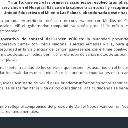
Triunfo, que entre las primeras acciones se resolvió la amplia
servicios en el Hospital Básico de la cabecera cantonal, y recupera
Unidad Educativa del Milenio Las Palmas, abandonada desde hac
La jornada en territorio inició con un conversatorio con Medios de C
locales. Allí el gobernador compartió su visión para El Triunfo y e
emprender.
Operativo de control del Orden Público:
la autoridad provinci
operativo Camex con Policía Nacional, Fuerzas Armadas y CTE, para ga
seguridad en la vía principal del cantón guayasense, con el firme objetivo
de motocicletas. La medida permitió la retención de varias motocicletas por 
ner placas.
almente la calidad de los servicios que reciben los usuarios en el hospit
an los estándares necesarios. Entre los anuncios importantes está la a
Miess, Ministerio de Salud y CNT brindaron información sobre servicios
s, se busca facilitar la vida de los ciudadanos. Dos ciudadanos se bene
iunfo refleja el compromiso del presidente Daniel Noboa Azín con un N
pilares fundamentales.