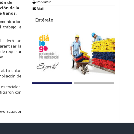
Imprimir
ción de
ción de la
Mail
e 6 años.
Entérate
omunicación
l trabajo a
al lideró un
rantizar la
 de requisar
no
al. La salud
mpliación de
 esenciales.
ficiaron con
uevo Ecuador