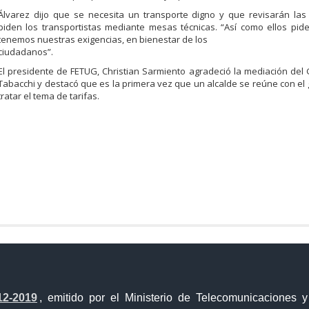
Álvarez dijo que se necesita un transporte digno y que revisarán las
piden los transportistas mediante mesas técnicas. “Así como ellos
pide
tenemos
nuestras
exigencias,
en
bienestar
de
los
ciudadanos”.
El presidente de FETUG, Christian Sarmiento agradeció la mediación del
Tabacchi y destacó que es la primera vez que un alcalde se
reúne con el
tratar el tema de tarifas.
a Única de Comercio Exterior
Gobierno Abierto
12-2019
, emitido por el Ministerio de Telecomunicaciones 