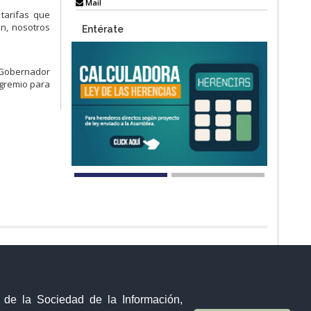
Mail
 tarifas
que
n,
nosotros
Entérate
Gobernador
 gremio para
Visor Ciudadano
Contacto ciudadano
Malecón y Aguirre
y de la Sociedad de la Información,
Guayaquil - Ecuador