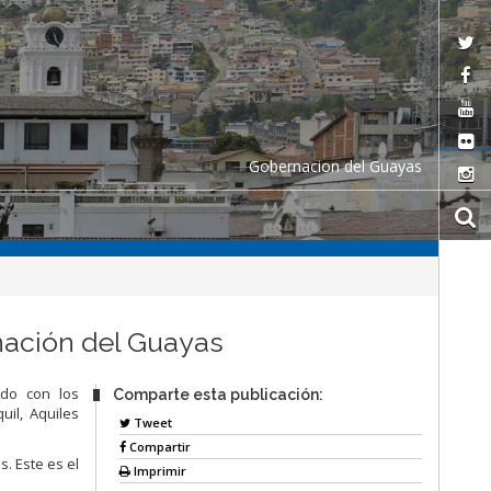
Gobernacion del Guayas
rnación del Guayas
erdo con
los
Comparte esta publicación:
quil,
Aquiles
Tweet
Compartir
os.
Este es el
Imprimir