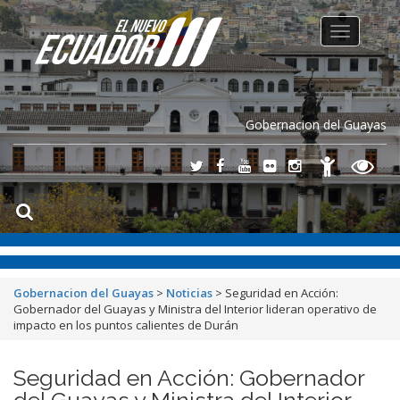
Toggle
navigation
Gobernacion del Guayas
Gobernacion del Guayas
>
Noticias
>
Seguridad en Acción:
Gobernador del Guayas y Ministra del Interior lideran operativo de
impacto en los puntos calientes de Durán
Seguridad en Acción: Gobernador
del Guayas y Ministra del Interior