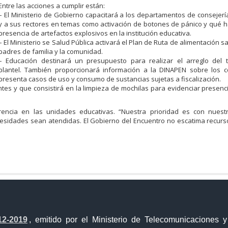
Entre las acciones a cumplir están:
– El Ministerio de Gobierno capacitará a los departamentos de consejería
y a sus rectores en temas como activación de botones de pánico y qué h
presencia de artefactos explosivos en la institución educativa.
– El Ministerio se Salud Pública activará el Plan de Ruta de alimentación s
padres de familia y la comunidad.
– Educación destinará un presupuesto para realizar el arreglo del 
plantel. También proporcionará información a la DINAPEN sobre los c
presenta casos de uso y consumo de sustancias sujetas a fiscalización.
tes y que consistirá en la limpieza de mochilas para evidenciar presen
rencia en las unidades educativas. “Nuestra prioridad es con nuest
esidades sean atendidas. El Gobierno del Encuentro no escatima recurso
a Única de Comercio Exterior
Gobierno Abierto
12-2019
, emitido por el Ministerio de Telecomunicaciones 