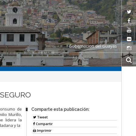
Gobernacion del Guayas
O SEGURO
 consumo de
Comparte esta publicación:
lio Murillo,
Tweet
e lidera la
Compartir
dadana y la
Imprimir