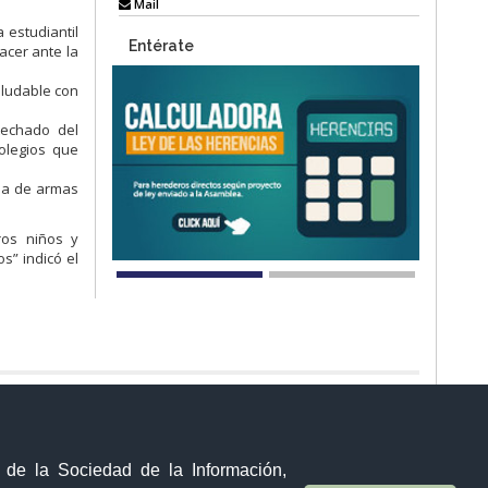
Mail
 estudiantil
Entérate
acer ante la
aludable con
techado del
olegios que
cia de armas
ros niños y
s” indicó el
Visor Ciudadano
Contacto ciudadano
y de la Sociedad de la Información,
Malecón y Aguirre