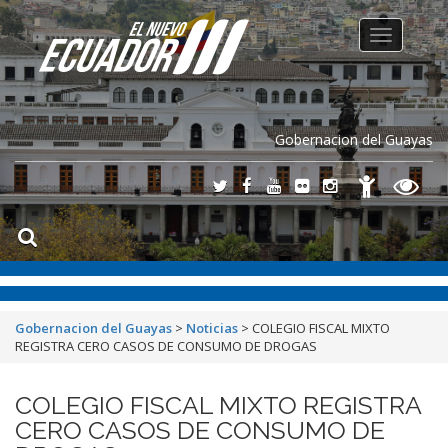
Toggle
navigation
Gobernacion del Guayas
Gobernacion del Guayas
>
Noticias
>
COLEGIO FISCAL MIXTO
REGISTRA CERO CASOS DE CONSUMO DE DROGAS
COLEGIO FISCAL MIXTO REGISTRA
CERO CASOS DE CONSUMO DE