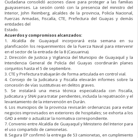
Ciudadana consolidó acciones clave para proteger a las familias
guayasenses. La sesión contó con la presencia del ministro del
Interior, John Reimberg, alcaldes de la provincia, Policía Nacional,
Fuerzas Armadas, Fiscalía, CTE, Prefectura del Guayas y demás
entidades del
Estado.
Acuerdos y compromisos alcanzados:
1. Alcaldía de Guayaquil incorporará esta semana en su
planificación los requerimientos de la Fuerza Naval para intervenir
en el sector de la entrada de la 8 (Casuarina).
2. Dirección de Justicia y Vigilancia del Municipio de Guayaquil y la
Intendencia General de Policía del Guayas coordinarán planes
conjuntos hasta el 5 de septiembre.
3. CTE y Prefectura trabajarán de forma articulada en control vial.
4. Consejo de la Judicatura y Fiscalía elevarán informes sobre la
concesión de vías sustitutivas en delitos graves.
5. Se instalará una mesa técnica especializada con Fiscalía,
Judicatura y SNAI para tratar pendientes, incluida la repatriación y el
levantamiento de la intervención en Durán.
6. Los municipios de la provincia revisarán ordenanzas para evitar
negocios improvisados en exteriores de hospitales; se exhorta a los
GAD a emitir o actualizar la normativa correspondiente.
7. Convenio entre Alcaldía de Guayaquil y Ministerio del Interior para
el uso compartido de camionetas.
8. Segura EP confirmó la entrega de 53 camionetas, en cumplimiento