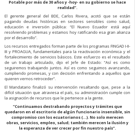
Potable por más de 30 años y -hoy- en su gobierno se hace
realidad”.
El gerente general del BDE, Carlos Rivera, acotó que se están
pagando deudas históricas en sectores sensibles como salud,
educación e inversión pública: “El Nuevo Ecuador está aquí
resolviendo problemas y estamos hoy ratificando esa gran alianza
por el desarrollo”.
Los recursos entregados forman parte de los programas FINGAD I-II-
III y PROAGUA, fundamentales para la reactivación económica y el
fortalecimiento de servicios básicos. Este esfuerzo es el resultado
de un trabajo articulado, dijo el Jefe de Estado: “Así es como
seguiremos trabajando juntos. Así es como seguimos avanzando,
cumpliendo promesas, y con decisión enfrentando a aquellos que
quieren vernos retroceder”.
El Mandatario finalizó su intervención resaltando que, pese a la
difícil situación que atraviesa el país, su administración cumple con
la asignación de recursos que le pertenece a la gente.
“Continuamos destrabando proyectos y trámites que
quedaron en el escritorio de algún funcionario insensible, sin
compromiso con los ecuatorianos (…). No solo merecen
obras, servicios, empleo, salud; también merecen la ilusión y
la esperanza de ver crecer por fin nuestro país”.