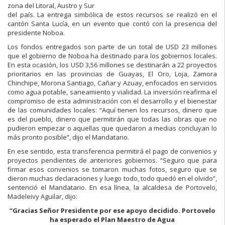
zona del Litoral, Austro y Sur
del país. La entrega simbólica de estos recursos se realizó en el
cantón Santa Lucía, en un evento que contó con la presencia del
presidente Noboa.
Los fondos entregados son parte de un total de USD 23 millones
que el gobierno de Noboa ha destinado para los gobiernos locales.
En esta ocasión, los USD 3,56 millones se destinarán a 22 proyectos
prioritarios en las provincias de Guayas, El Oro, Loja, Zamora
Chinchipe, Morona Santiago, Cañar y Azuay, enfocados en servicios
como agua potable, saneamiento y vialidad. La inversión reafirma el
compromiso de esta administración con el desarrollo y el bienestar
de las comunidades locales: “Aquí tienen los recursos, dinero que
es del pueblo, dinero que permitirán que todas las obras que no
pudieron empezar o aquellas que quedaron a medias concluyan lo
más pronto posible”, dijo el Mandatario.
En ese sentido, esta transferencia permitirá el pago de convenios y
proyectos pendientes de anteriores gobiernos. “Seguro que para
firmar esos convenios se tomaron muchas fotos, seguro que se
dieron muchas declaraciones y luego todo, todo quedó en el olvido”,
sentenció el Mandatario. En esa línea, la alcaldesa de Portovelo,
Madeleivy Aguilar, dijo:
“Gracias Señor Presidente por ese apoyo decidido. Portovelo
ha esperado el Plan Maestro de Agua