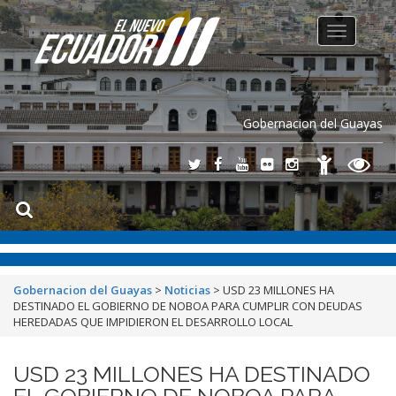
Toggle
navigation
Gobernacion del Guayas
Gobernacion del Guayas
>
Noticias
>
USD 23 MILLONES HA
DESTINADO EL GOBIERNO DE NOBOA PARA CUMPLIR CON DEUDAS
HEREDADAS QUE IMPIDIERON EL DESARROLLO LOCAL
USD 23 MILLONES HA DESTINADO
EL GOBIERNO DE NOBOA PARA