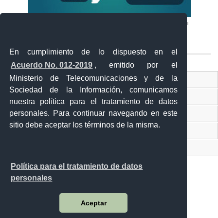
En cumplimiento de lo dispuesto en el
Acuerdo No. 012-2019
, emitido por el
Ministerio de Telecomunicaciones y de la
Ventanilla Única Virtual
Sociedad de la Información, comunicamos
Ventanilla Única de Comercio Exterior
nuestra política para el tratamiento de datos
Gobierno Abierto
personales. Para continuar navegando en este
sitio debe aceptar los términos de la misma.
Visor Ciudadano
Contacto ciudadano
Política para el tratamiento de datos
personales
Malecón y Aguirre
Aceptar
Guayaquil - Ecuador
Teléfono: 593-4 370-2840