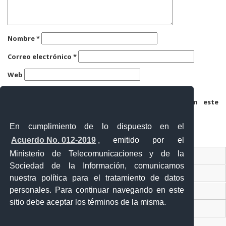
Nombre
*
Correo electrónico
*
Web
Guarda mi nombre, correo electrónico y web en este
navegador para la próxima vez que comente.
En cumplimiento de lo dispuesto en el
Acuerdo No. 012-2019
, emitido por el
Ministerio de Telecomunicaciones y de la
Ventanilla Única Virtual
Sociedad de la Información, comunicamos
Ventanilla Única de Comercio Exterior
nuestra política para el tratamiento de datos
personales. Para continuar navegando en este
Gobierno Abierto
sitio debe aceptar los términos de la misma.
Visor Ciudadano