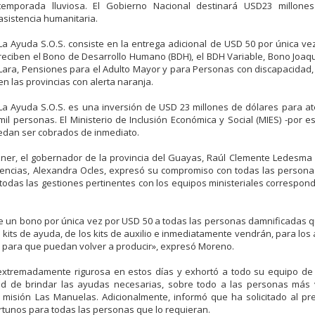
temporada lluviosa. El Gobierno Nacional destinará USD23 millone
asistencia humanitaria.
La Ayuda S.O.S. consiste en la entrega adicional de USD 50 por única ve
reciben el Bono de Desarrollo Humano (BDH), el BDH Variable, Bono Joaq
Lara, Pensiones para el Adulto Mayor y para Personas con discapacidad,
en las provincias con alerta naranja.
La Ayuda S.O.S. es una inversión de USD 23 millones de dólares para a
mil personas. El Ministerio de Inclusión Económica y Social (MIES) -por 
puedan ser cobrados de inmediato.
lzner, el gobernador de la provincia del Guayas, Raúl Clemente Ledesma
rgencias, Alexandra Ocles, expresó su compromiso con todas las person
 todas las gestiones pertinentes con los equipos ministeriales correspon
 de un bono por única vez por USD 50 a todas las personas damnificadas 
os kits de ayuda, de los kits de auxilio e inmediatamente vendrán, para los 
 y para que puedan volver a producir», expresó Moreno.
 extremadamente rigurosa en estos días y exhortó a todo su equipo de
idad de brindar las ayudas necesarias, sobre todo a las personas más 
isión Las Manuelas. Adicionalmente, informó que ha solicitado al pre
rtunos para todas las personas que lo requieran.