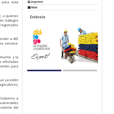
Imprimir
s para esta
Mail
z, a quienes
Entérate
uín Gallegos
 registrados
tender a 465
esta semana-
 Huerta y la
as afectadas
dientes para
que ya estén
agricultores,
 Gobierno a
vulnerables
sidente del