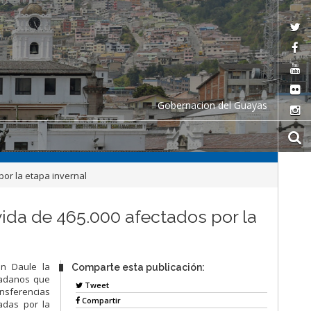
Gobernacion del Guayas
por la etapa invernal
vida de 465.000 afectados por la
en Daule la
Comparte esta publicación:
dadanos que
Tweet
ansferencias
Compartir
adas por la