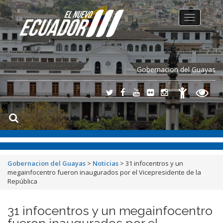
Toggle
navigation
Gobernacion del Guayas
Gobernacion del Guayas
>
Noticias
>
31 infocentros y un
megainfocentro fueron inaugurados por el Vicepresidente de la
República
31 infocentros y un megainfocentro
fueron inaugurados por el