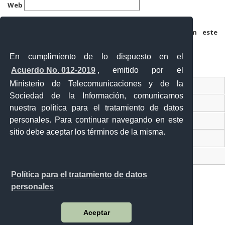
Web
Guarda mi nombre, correo electrónico y web en este
navegador para la próxima vez que comente.
En cumplimiento de lo dispuesto en el
Acuerdo No. 012-2019
, emitido por el
Ministerio de Telecomunicaciones y de la
Ventanilla Única Virtual
Sociedad de la Información, comunicamos
Ventanilla Única de Comercio Exterior
nuestra política para el tratamiento de datos
personales. Para continuar navegando en este
Gobierno Abierto
sitio debe aceptar los términos de la misma.
Visor Ciudadano
Contacto ciudadano
Política para el tratamiento de datos
personales
Malecón y Aguirre
Aceptar
Guayaquil - Ecuador