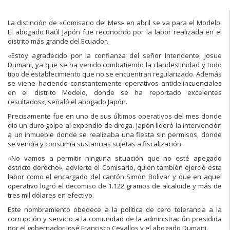
La distinción de «Comisario del Mes» en abril se va para el Modelo.
El abogado Raúl Japón fue reconocido por la labor realizada en el
distrito más grande del Ecuador.
«Estoy agradecido por la confianza del señor Intendente, Josue
Dumani, ya que se ha venido combatiendo la clandestinidad y todo
tipo de establecimiento que no se encuentran regularizado. Además
se viene haciendo constantemente operativos antidelincuenciales
en el distrito Modelo, donde se ha reportado excelentes
resultados», señaló el abogado Japón.
Precisamente fue en uno de sus últimos operativos del mes donde
dio un duro golpe al expendio de droga. Japón lideró la intervención
a un inmueble donde se realizaba una fiesta sin permisos, donde
se vendía y consumía sustancias sujetas a fiscalización.
«No vamos a permitir ninguna situación que no esté apegado
estricto derecho», advierte el Comisario, quien también ejerció esta
labor como el encargado del cantón Simón Bolivar y que en aquel
operativo logró el decomiso de 1.122 gramos de alcaloide y más de
tres mil dólares en efectivo.
Este nombramiento obedece a la política de cero tolerancia a la
corrupción y servicio a la comunidad de la administración presidida
por el gobernador José Francisco Cevallos y el abogado Dumani.