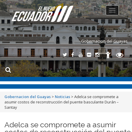
Toggle
navigation
Gobernacion del Guayas
Gobernacion del Guayas
>
Noticias
>
Adelca se compromete a
asumir costos de reconstrucción del puente basculante Durán –
Santay
Adelca se compromete a asumir
costos de reconstrucción del puente