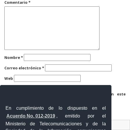
Comentario
*
Nombre
*
Correo electrónico
*
Web
Guarda mi nombre, correo electrónico y web en este
navegador para la próxima vez que comente.
En cumplimiento de lo dispuesto en el
Acuerdo No. 012-2019
, emitido por el
Ministerio de Telecomunicaciones y de la
Ventanilla Única Virtual