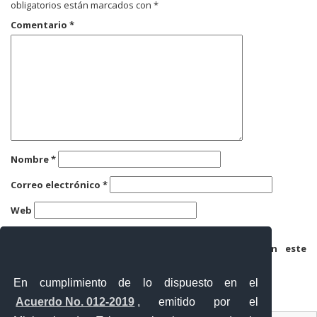
obligatorios están marcados con
*
Comentario
*
Nombre
*
Correo electrónico
*
Web
Guarda mi nombre, correo electrónico y web en este
navegador para la próxima vez que comente.
En cumplimiento de lo dispuesto en el
Acuerdo No. 012-2019
, emitido por el