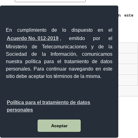
Guarda mi nombre, correo electrónico y web en este
navegador para la próxima vez que comente.
En cumplimiento de lo dispuesto en el
Acuerdo No. 012-2019
, emitido por el
Ministerio de Telecomunicaciones y de la
Ventanilla Única Virtual
Sociedad de la Información, comunicamos
Ventanilla Única de Comercio Exterior
nuestra política para el tratamiento de datos
personales. Para continuar navegando en este
Gobierno Abierto
sitio debe aceptar los términos de la misma.
Visor Ciudadano
Contacto ciudadano
Política para el tratamiento de datos
personales
Malecón y Aguirre
Aceptar
Guayaquil - Ecuador
Teléfono: 593-4 370-2840