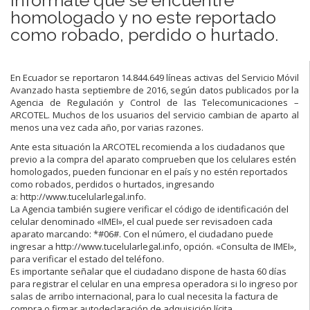
homologado y no este reportado
como robado, perdido o hurtado.
En Ecuador se reportaron 14.844.649 líneas activas del Servicio Móvil
Avanzado hasta septiembre de 2016, según datos publicados por la
Agencia de Regulación y Control de las Telecomunicaciones –
ARCOTEL. Muchos de los usuarios del servicio cambian de aparto al
menos una vez cada año, por varias razones.
Ante esta situación la ARCOTEL recomienda a los ciudadanos que
previo a la compra del aparato comprueben que los celulares estén
homologados, pueden funcionar en el país y no estén reportados
como robados, perdidos o hurtados, ingresando
a: http://www.tucelularlegal.info.
La Agencia también sugiere verificar el código de identificación del
celular denominado «IMEI», el cual puede ser revisadoen cada
aparato marcando: *#06#. Con el número, el ciudadano puede
ingresar a http://www.tucelularlegal.info, opción. «Consulta de IMEI»,
para verificar el estado del teléfono.
Es importante señalar que el ciudadano dispone de hasta 60 días
para registrar el celular en una empresa operadora si lo ingreso por
salas de arribo internacional, para lo cual necesita la factura de
compra o firmar autodeclaración de adquisición lícita.