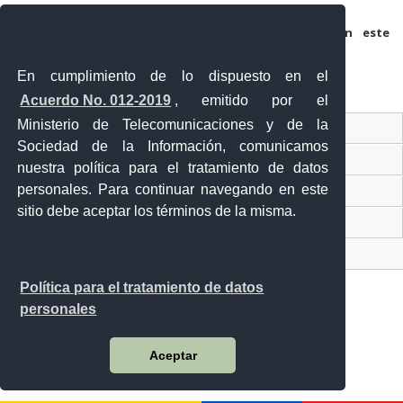
Guarda mi nombre, correo electrónico y web en este
navegador para la próxima vez que comente.
En cumplimiento de lo dispuesto en el
Acuerdo No. 012-2019
, emitido por el
Ministerio de Telecomunicaciones y de la
Ventanilla Única Virtual
Sociedad de la Información, comunicamos
Ventanilla Única de Comercio Exterior
nuestra política para el tratamiento de datos
personales. Para continuar navegando en este
Gobierno Abierto
sitio debe aceptar los términos de la misma.
Visor Ciudadano
Contacto ciudadano
Política para el tratamiento de datos
personales
Malecón y Aguirre
Aceptar
Guayaquil - Ecuador
Teléfono: 593-4 370-2840