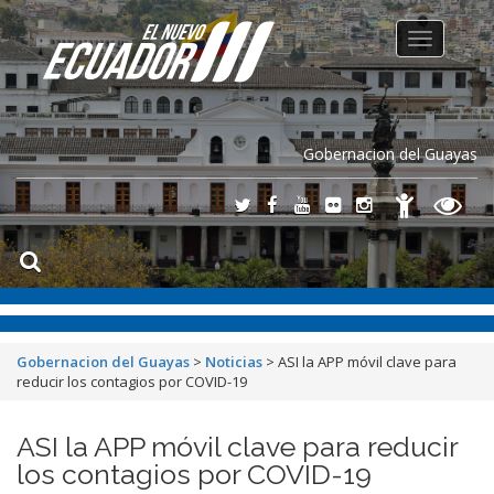
Toggle
navigation
Gobernacion del Guayas
Gobernacion del Guayas
>
Noticias
>
ASI la APP móvil clave para
reducir los contagios por COVID-19
ASI la APP móvil clave para reducir
los contagios por COVID-19