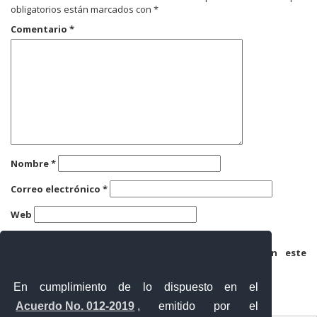
obligatorios están marcados con
*
Comentario
*
Nombre
*
Correo electrónico
*
Web
Guarda mi nombre, correo electrónico y web en este
navegador para la próxima vez que comente.
En cumplimiento de lo dispuesto en el
Acuerdo No. 012-2019
, emitido por el