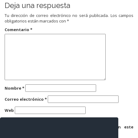
Deja una respuesta
Tu dirección de correo electrónico no será publicada.
Los campos
obligatorios están marcados con
*
Comentario
*
Nombre
*
Correo electrónico
*
Web
Guarda mi nombre, correo electrónico y web en este
navegador para la próxima vez que comente.