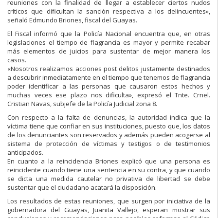
reuniones con la finalidad de llegar a establecer ciertos nudos
críticos que dificultan la sanción respectiva a los delincuentes»,
señaló Edmundo Briones, fiscal del Guayas.
El Fiscal informó que la Policía Nacional encuentra que, en otras
legislaciones el tiempo de flagrancia es mayor y permite recabar
más elementos de juicios para sustentar de mejor manera los
casos.
«Nosotros realizamos acciones post delitos justamente destinados
a descubrir inmediatamente en el tiempo que tenemos de flagrancia
poder identificar a las personas que causaron estos hechos y
muchas veces ese plazo nos dificulta», expresó el Tnte. Crnel.
Cristian Navas, subjefe de la Policía Judicial zona 8.
Con respecto a la falta de denuncias, la autoridad indica que la
víctima tiene que confiar en sus instituciones, puesto que, los datos
de los denunciantes son reservados y además pueden acogerse al
sistema de protección de víctimas y testigos o de testimonios
anticipados.
En cuanto a la reincidencia Briones explicó que una persona es
reincidente cuando tiene una sentencia en su contra, y que cuando
se dicta una medida cautelar no privativa de libertad se debe
sustentar que el ciudadano acatará la disposición.
Los resultados de estas reuniones, que surgen por iniciativa de la
gobernadora del Guayas, Juanita Vallejo, esperan mostrar sus