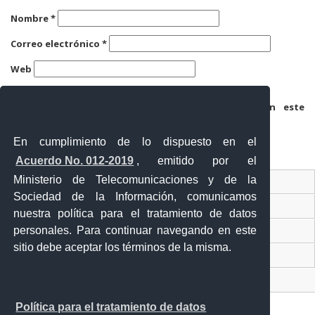
Nombre
*
Correo electrónico
*
Web
Guarda mi nombre, correo electrónico y web en este
navegador para la próxima vez que comente.
En cumplimiento de lo dispuesto en el
Acuerdo No. 012-2019
, emitido por el
Ministerio de Telecomunicaciones y de la
Ventanilla Única Virtual
Sociedad de la Información, comunicamos
Ventanilla Única de Comercio Exterior
nuestra política para el tratamiento de datos
Gobierno Abierto
personales. Para continuar navegando en este
sitio debe aceptar los términos de la misma.
Visor Ciudadano
Contacto ciudadano
Política para el tratamiento de datos