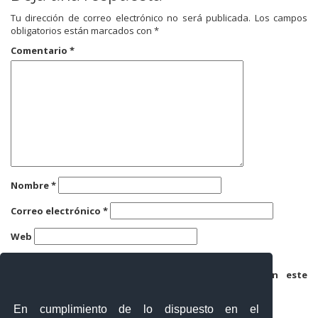
Tu dirección de correo electrónico no será publicada.
Los campos
obligatorios están marcados con
*
Comentario
*
Nombre
*
Correo electrónico
*
Web
Guarda mi nombre, correo electrónico y web en este
navegador para la próxima vez que comente.
En cumplimiento de lo dispuesto en el