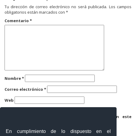
Tu dirección de correo electrónico no será publicada.
Los campos
obligatorios están marcados con
*
Comentario
*
Nombre
*
Correo electrónico
*
Web
Guarda mi nombre, correo electrónico y web en este
navegador para la próxima vez que comente.
En cumplimiento de lo dispuesto en el