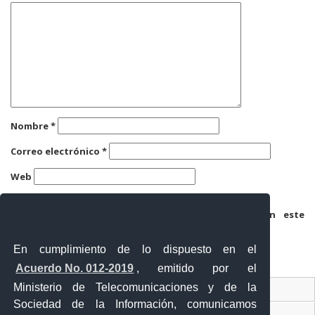
Nombre
*
Correo electrónico
*
Web
Guarda mi nombre, correo electrónico y web en este
navegador para la próxima vez que comente.
En cumplimiento de lo dispuesto en el
Acuerdo No. 012-2019
, emitido por el
Ministerio de Telecomunicaciones y de la
Ventanilla Única Virtual
Sociedad de la Información, comunicamos
Ventanilla Única de Comercio Exterior