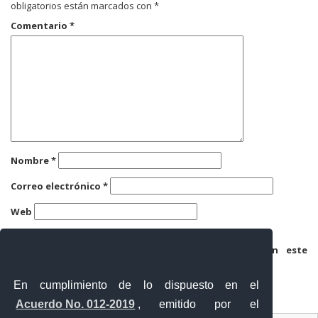
obligatorios están marcados con
*
Comentario
*
Nombre
*
Correo electrónico
*
Web
Guarda mi nombre, correo electrónico y web en este
navegador para la próxima vez que comente.
En cumplimiento de lo dispuesto en el
Acuerdo No. 012-2019
, emitido por el