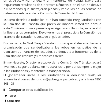
Crnel. Aracely Hernández y el Intendente de Policía, Nayid Lara
expusieron resultados de Operativo Némesis 5, en el cual se detuvo
a 8 personas que sustrajeron piezas y vehículos de los centros de
detención vehicular de la Comisión de Tránsito del Ecuador.
«Quiero decirles a todos los que han cometido irregularidades con
la Comisión de Tránsito que paren de manera inmediata porque
esta Comisión no va a permitir que sigan mancillándola, se le acabó
la fiesta a los corruptos. Devolveremos el prestigio a la Comisión de
Transito del Ecuador «, sostuvo el gobernador.
Por su parte, la Gral. Tanya Varela informó que al desarticularse la
organización que se dedicaba a los robos en los patios de la
Comisión de Transito del Ecuador, se detuvo a 3 funcionarios de la
Comisión de Tránsito y 5 mecánicos civiles.
Jimmy Negrete, Director ejecutivo de la Comisión de Tránsito, aclaró
«vamos a seguir adelante en nuestra lucha por dar siempre lo mejor
a los ciudadanos y mantener la transparencia».
El gobernador invitó a los ciudadanos a denunciar cualquier
anomalía al correo denuncias@goberguayas.gob.ec y a la línea 1800
103 103
Comparte esta publicación:
Tweet
Compartir