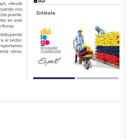
Mail
ayó, «desde
 cuando nos
Entérate
este puente.
nto en este
n Bucay.
ontribuyendo
a el sector,
ransportamos
esta obra»,