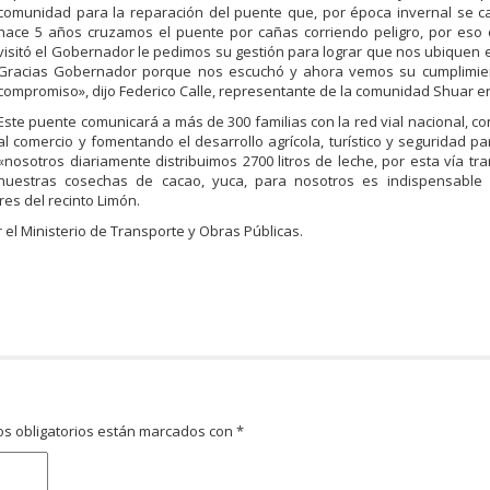
comunidad para la reparación del puente que, por época invernal se c
hace 5 años cruzamos el puente por cañas corriendo peligro, por eso
visitó el Gobernador le pedimos su gestión para lograr que nos ubiquen 
Gracias Gobernador porque nos escuchó y ahora vemos su cumplimie
compromiso», dijo Federico Calle, representante de la comunidad Shuar e
Este puente comunicará a más de 300 familias con la red vial nacional, c
al comercio y fomentando el desarrollo agrícola, turístico y seguridad par
«nosotros diariamente distribuimos 2700 litros de leche, por esta vía t
nuestras cosechas de cacao, yuca, para nosotros es indispensable 
es del recinto Limón.
 el Ministerio de Transporte y Obras Públicas.
s obligatorios están marcados con
*