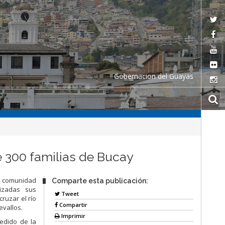
Gobernacion del Guayas
e 300 familias de Bucay
y comunidad
Comparte esta publicación:
lizadas sus
Tweet
ruzar el río
Compartir
evallos.
Imprimir
pedido de la