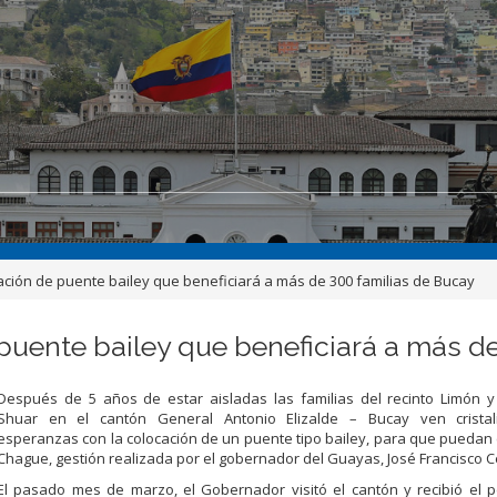
ción de puente bailey que beneficiará a más de 300 familias de Bucay
puente bailey que beneficiará a más d
Después de 5 años de estar aisladas las familias del recinto Limón 
Shuar en el cantón General Antonio Elizalde – Bucay ven crista
esperanzas con la colocación de un puente tipo bailey, para que puedan c
Chague, gestión realizada por el gobernador del Guayas, José Francisco C
El pasado mes de marzo, el Gobernador visitó el cantón y recibió el 