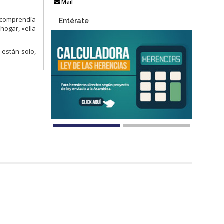
Mail
l comprendía
Entérate
 hogar, «ella
 están solo,