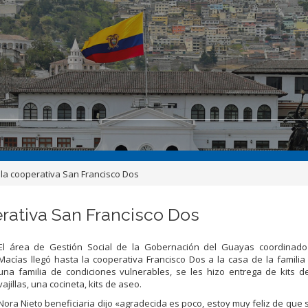
 la cooperativa San Francisco Dos
erativa San Francisco Dos
El área de Gestión Social de la Gobernación del Guayas coordinado
Macías llegó hasta la cooperativa Francisco Dos a la casa de la familia
una familia de condiciones vulnerables, se les hizo entrega de kits d
vajillas, una cocineta, kits de aseo.
Nora Nieto beneficiaria dijo «agradecida es poco, estoy muy feliz de que