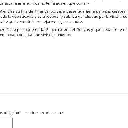
de esta familia humilde no teníamos en que comer».
Mientras su hija de 14 años, Sofya, a pesar que tiene parálisis cerebra
todo lo que sucedía a su alrededor y saltaba de felicidad por la visita a su
sabe que vendrán días mejores», dijo su madre.
Pozo Nieto por parte de la Gobernación del Guayas y que sepan que no
ienda para que puedan vivir dignamente».
s obligatorios están marcados con
*