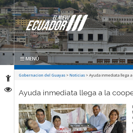
MENÚ
Gobernacion del Guayas
>
Noticias
>
Ayuda inmediata llega a
Ayuda inmediata llega a la coop