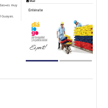
Mail
idas»es muy
Entérate
el Guayas.