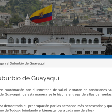
egan al Suburbio de Guayaquil
uburbio de Guayaquil
coordinación con el Ministerio de salud, visitaron en condiciones vu
 de Guayaquil, de esta manera se le hizo la entrega de sillas de ruedas
 ha demostrado su preocupación por las personas más necesitadas y qu
rno de Todos»; brindando el bienestar para cada uno de ellos»