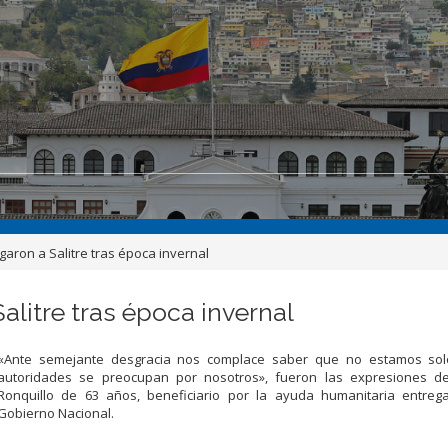
aron a Salitre tras época invernal
alitre tras época invernal
«Ante semejante desgracia nos complace saber que no estamos sol
autoridades se preocupan por nosotros», fueron las expresiones d
Ronquillo de 63 años, beneficiario por la ayuda humanitaria entreg
Gobierno Nacional.