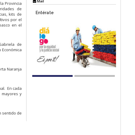
Mail
la Provincia
ridades de
Entérate
ias, kits de
tivos por el
basco en el
Gabriela de
ón Económica
erta Naranja
nal. En cada
os mayores y
n sentido de