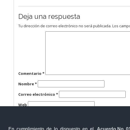
Deja una respuesta
Tu dirección de correo electrónico no será publicada.
Los campo
Comentario
*
Nombre
*
Correo electrónico
*
Web
Guarda mi nombre, correo electrónico y web en este n
En cumplimiento de lo dispuesto en el
Acuerdo No. 0