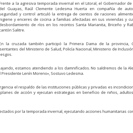
Frente a la agresiva temporada invernal en el Litoral, el Gobernador de 
del Guayas, Raúl Clemente Ledesma Huerta en compañía de auto
seguridad y control articuló la entrega de cientos de raciones alimentic
higiene y enceres de cocina a familias afectadas en sus viviendas y cul
desbordamiento de ríos en los recintos Santa Marianita, Briceño y Ra
cantón Salitre.
En la cruzada también participó la Primera Dama de la provincia, 
sentantes del Ministerio de Salud, Policía Nacional, Ministerio de Inclusi
iesgos.
bajando, estamos atendiendo a los damnificados. No saldremos de la Al
el Presidente Lenín Moreno», Sostuvo Ledesma.
encia el respaldo de las instituciones públicas y privadas es incondicio
planes de acción y ejecutan estrategias en beneficio de niños, adult
fectados por la temporada invernal, ejecutando acciones humanitarias co