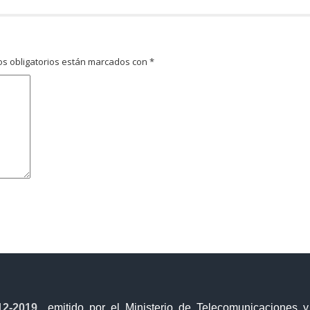
s obligatorios están marcados con
*
avegador para la próxima vez que comente.
12-2019
, emitido por el Ministerio de Telecomunicaciones 