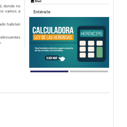
Mail
al, donde no
 no vamos a
Entérate
dado habrían
delincuentes
.