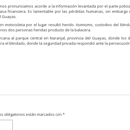
 nos pronunciamos acorde a la información levantada por el parte polici
 casa financiera. Es lamentable por las pérdidas humanas, sin embargo
el Guayas.
n motocicleta por el lugar resultó herido. Asimismo, custodios del blin
enos dos personas heridas producto de la balacera.
ercana al parque central en Naranjal, provincia del Guayas, donde los 
a el blindado, donde la seguridad privada respondió ante la persecución
s obligatorios están marcados con
*