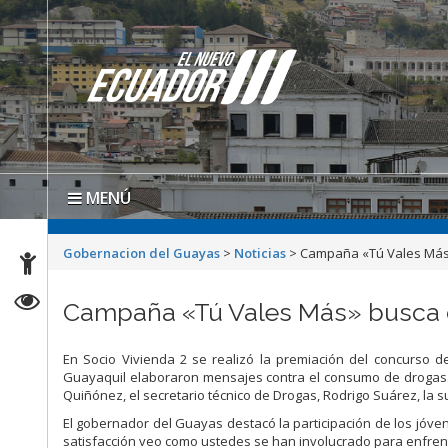
MENÚ
Gobernacion del Guayas
>
Noticias
>
Campaña «Tú Vales Más»
Campaña «Tú Vales Más» busca c
En Socio Vivienda 2 se realizó la premiación del concurso d
Guayaquil elaboraron mensajes contra el consumo de drogas. 
Quiñónez, el secretario técnico de Drogas, Rodrigo Suárez, la 
El gobernador del Guayas destacó la participación de los jóv
satisfacción veo como ustedes se han involucrado para enfrent