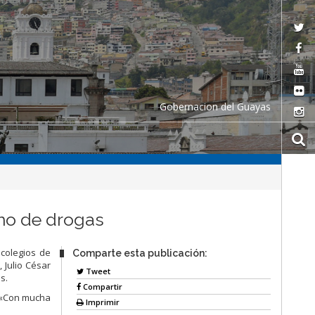
Gobernacion del Guayas
mo de drogas
 colegios de
Comparte esta publicación:
 Julio César
Tweet
s.
Compartir
. «Con mucha
Imprimir