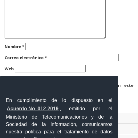
Nombre
*
Correo electrónico
*
Web
Guarda mi nombre, correo electrónico y web en este
navegador para la próxima vez que comente.
En cumplimiento de lo dispuesto en el
Acuerdo No. 012-2019
, emitido por el
Ministerio de Telecomunicaciones y de la
Ventanilla Única Virtual
Sociedad de la Información, comunicamos
Ventanilla Única de Comercio Exterior
nuestra política para el tratamiento de datos