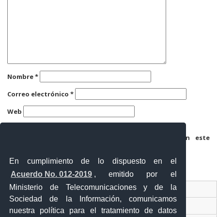
Nombre
*
Correo electrónico
*
Web
Guarda mi nombre, correo electrónico y web en este
navegador para la próxima vez que comente.
En cumplimiento de lo dispuesto en el
Acuerdo No. 012-2019
, emitido por el
Ministerio de Telecomunicaciones y de la
Ventanilla Única Virtual
Sociedad de la Información, comunicamos
Ventanilla Única de Comercio Exterior
nuestra política para el tratamiento de datos