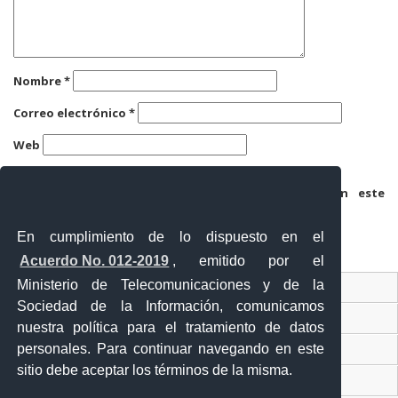
Nombre
*
Correo electrónico
*
Web
Guarda mi nombre, correo electrónico y web en este
navegador para la próxima vez que comente.
En cumplimiento de lo dispuesto en el
Acuerdo No. 012-2019
, emitido por el
Ministerio de Telecomunicaciones y de la
Ventanilla Única Virtual
Sociedad de la Información, comunicamos
Ventanilla Única de Comercio Exterior
nuestra política para el tratamiento de datos
Gobierno Abierto
personales. Para continuar navegando en este
sitio debe aceptar los términos de la misma.
Visor Ciudadano