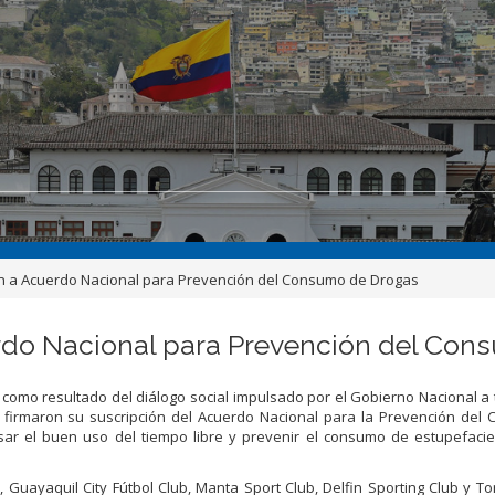
en a Acuerdo Nacional para Prevención del Consumo de Drogas
erdo Nacional para Prevención del Co
 como resultado del diálogo social impulsado por el Gobierno Nacional a 
o firmaron su suscripción del Acuerdo Nacional para la Prevención de
ulsar el buen uso del tiempo libre y prevenir el consumo de estupefaci
 Guayaquil City Fútbol Club, Manta Sport Club, Delfin Sporting Club y To