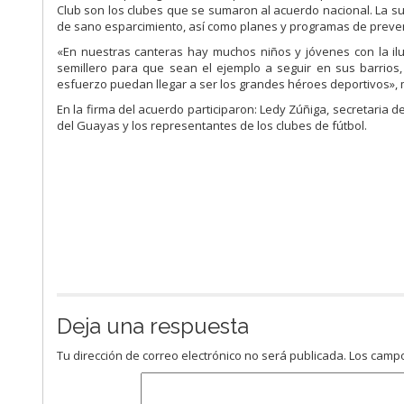
Club son los clubes que se sumaron al acuerdo nacional. La sus
de sano esparcimiento, así como planes y programas de preven
«En nuestras canteras hay muchos niños y jóvenes con la ilu
semillero para que sean el ejemplo a seguir en sus barrios, 
esfuerzo puedan llegar a ser los grandes héroes deportivos», 
En la firma del acuerdo participaron: Ledy Zúñiga, secretaria d
del Guayas y los representantes de los clubes de fútbol.
Deja una respuesta
Tu dirección de correo electrónico no será publicada.
Los campo