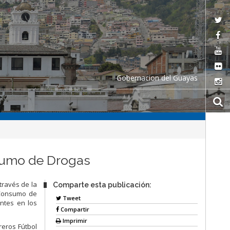
Gobernacion del Guayas
nsumo de Drogas
través de la
Comparte esta publicación:
l Consumo de
Tweet
entes en los
Compartir
Imprimir
reros Fútbol