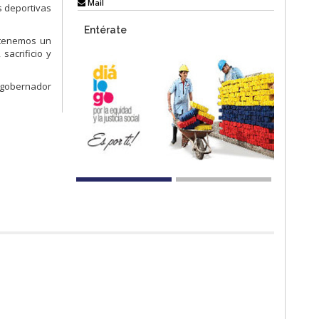
Mail
s deportivas
Entérate
í tenemos un
sacrificio y
, gobernador