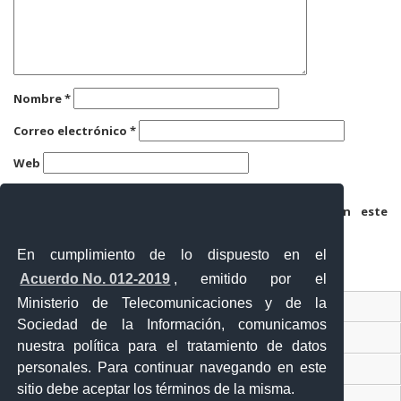
Nombre
*
Correo electrónico
*
Web
Guarda mi nombre, correo electrónico y web en este
navegador para la próxima vez que comente.
En cumplimiento de lo dispuesto en el
Acuerdo No. 012-2019
, emitido por el
Ministerio de Telecomunicaciones y de la
Ventanilla Única Virtual
Sociedad de la Información, comunicamos
Ventanilla Única de Comercio Exterior
nuestra política para el tratamiento de datos
personales. Para continuar navegando en este
Gobierno Abierto
sitio debe aceptar los términos de la misma.
Visor Ciudadano