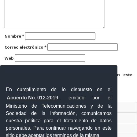
Nombre
*
Correo electrónico
*
Web
Guarda mi nombre, correo electrónico y web en este
navegador para la próxima vez que comente.
En cumplimiento de lo dispuesto en el
Acuerdo No. 012-2019
, emitido por el
Ministerio de Telecomunicaciones y de la
Ventanilla Única Virtual
Sociedad de la Información, comunicamos
Ventanilla Única de Comercio Exterior
nuestra política para el tratamiento de datos
personales. Para continuar navegando en este
Gobierno Abierto
sitio debe aceptar los términos de la misma.