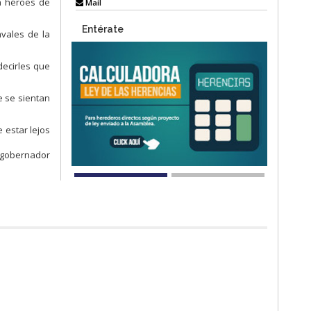
a héroes de
Mail
Entérate
vales de la
decirles que
e se sientan
 estar lejos
l gobernador