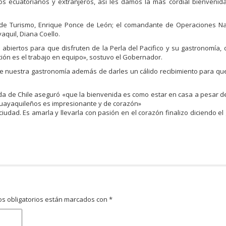
os ecuatorianos y extranjeros, asì les damos la más cordial bienvenid
de Turismo, Enrique Ponce de León; el comandante de Operaciones Na
yaquil, Diana Coello.
biertos para que disfruten de la Perla del Pacifico y su gastronomía, 
ión es el trabajo en equipo», sostuvo el Gobernador.
de nuestra gastronomía además de darles un cálido recibimiento para qu
da de Chile aseguró «que la bienvenida es como estar en casa a pesar de
 Guayaquileños es impresionante y de corazón»
iudad. Es amarla y llevarla con pasión en el corazón finalizo diciendo e
s obligatorios están marcados con
*