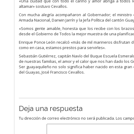
«Una ciudad que con todo el cariño y amor abriga a todos l
altamar» sostuvo Cevallos.
Con mucha alegría acompañaron al Gobernador; el ministro 
Armada Nacional, Darwin Jarrín y la Jefa Política del cantón Gua
«Somos gente amable, honesta que los recibe con los brazos a
desde el Gobierno de Todos la mejor muestra de una planificac
Enrique Ponce León recalcó «más de mil marineros disfrutan 
como en casa, estamos prestos para servirles».
Sebastián Gutiérrez, capitán Navío del Buque Escuela Esmeral
de nuestras familias, el amor y el calor que nos han dado los
Ser guayaquileño no solo significa haber nacido en esta gran c
del Guayas, José Francisco Cevallos.
Deja una respuesta
Tu dirección de correo electrónico no será publicada.
Los campo